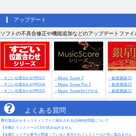
アップデート
ソフトの不具合修正や機能追加などのアップデートファイ
・すごい位置合わせPRO17
・Music Score 3
・銀星囲碁23
・すごい位置合わせPRO16
・Music Score Pro 3
・銀星囲碁22
・すごい位置合わせPRO15
・Music Score3かげやま.
・銀星囲碁21
よくある質問
弊社製品がセキュリティソフトに検出される(誤検知)問題について
【全般】インストールCDが読み込めません
【全般】シリアル番号が間違っていると表示されインストールが先に進みません