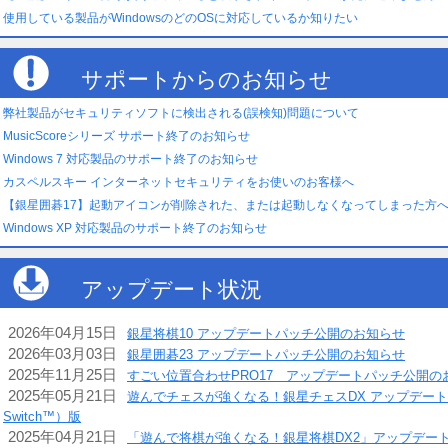
使用している製品がWindowsのどのOSに対応しているか知りたい
サポートからのお知らせ
弊社製品がセキュリティソフトに検出される(誤検知)問題について
MusicScoreシリーズ サポート終了のお知らせ
Windows 7 対応製品のサポート終了のお知らせ
カスペルスキー インターネットセキュリティをお使いのお客様へ
【銀星囲碁17】起動アイコンが削除された、または起動しなくなってしまった方
Windows XP 対応製品のサポート終了のお知らせ
アップデート状況
2026年04月15日
銀星将棋10 アップデートパッチ公開のお知らせ
2026年03月03日
銀星囲碁23 アップデートパッチ公開のお知らせ
2025年11月25日
すごい位置合わせPRO17 アップデートパッチ公開の
2025年05月21日
遊んでチェスが強くなる！銀星チェスDX アップデートパッ
Switch™）版
2025年04月21日
「遊んで将棋が強くなる！銀星将棋DX2」アップデート