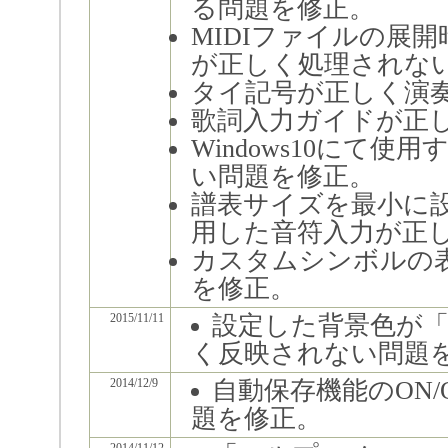
る問題を修正。
MIDIファイルの展
が正しく処理されな
タイ記号が正しく演
歌詞入力ガイドが正
Windows10にて
い問題を修正。
譜表サイズを最小に
用した音符入力が正
カスタムシンボルの
を修正。
2015/11/11
設定した背景色が
く反映されない問題
2014/12/9
自動保存機能のON
題を修正。