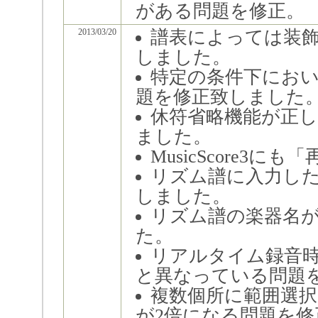
がある問題を修正。
2013/03/20
譜表によっては装
しました。
特定の条件下にお
題を修正致しました
休符省略機能が正
ました。
MusicScore
リズム譜に入力し
しました。
リズム譜の楽器名
た。
リアルタイム録音
と異なっている問題
複数個所に範囲選
が2倍になる問題を