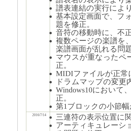
譜表連結の実行によ
基本設定画面で、フ
題を修正。
音符の移動時に、不
複数ページの楽譜を
楽譜画面が乱れる問
マウスが重なったペ
正。
MIDIファイルが正
ドラムマップの変更
Windows10にお
正。
第1ブロックの小節
2016/7/14
三連符の表示位置に
アーティキュレーシ