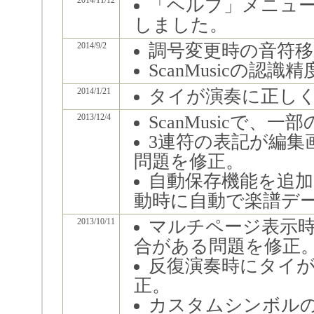
2014/11/12
「ヘルプ」メニュ
しました。
2014/9/2
調号変更時の音符
ScanMusicの認識
2014/1/21
タイが演奏に正し
2013/12/4
ScanMusicで
3連符の表記が編集
問題を修正。
自動保存機能を追加
動時に自動で楽譜デ
2013/10/11
マルチページ表示
合がある問題を修正
反復演奏時にタイ
正。
カスタムシンボル