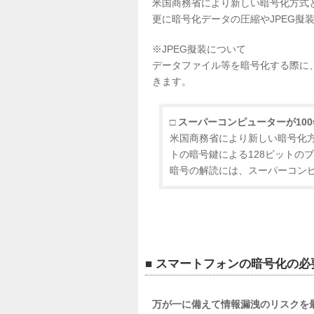
米国商務省により新しい暗号化方式と
更に暗号化データの圧縮やJPEG擬
※JPEG擬装について
データファイル等を暗号化する際に
きます。
□ スーパーコンピューターが1
米国商務省により新しい暗号化方式
トの暗号鍵による128ビットの
暗号の解読には、スーパーコンピ
■ スマートフォンの暗号化の必
万が一に備えて情報漏洩のリスクを