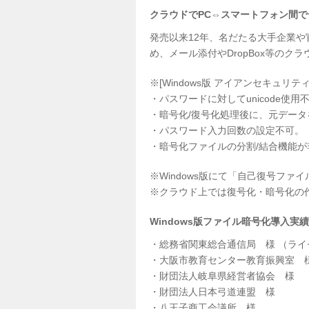
クラウドでPC⇔スマートフォン間
発売以来12年、名だたる大手企業や
め、メール添付やDropBox等の
※[Windows版 アイアンセキュリ
・パスワードに対してunicode使用
・暗号化/復号化処理後に、元デー
・パスワード入力回数の設定不可。
・暗号化ファイルの分割/結合機能が
※Windows版にて「自己復号フ
※クラウド上では復号化・暗号化の
Windows版ファイル暗号化導入実
・総務省関東総合通信局 様 （ラ
・大阪市教育センター教育振興室 
・財団法人岐阜県経営者協会 様
・財団法人日本弓道連盟 様
・八王子商工会議所 様