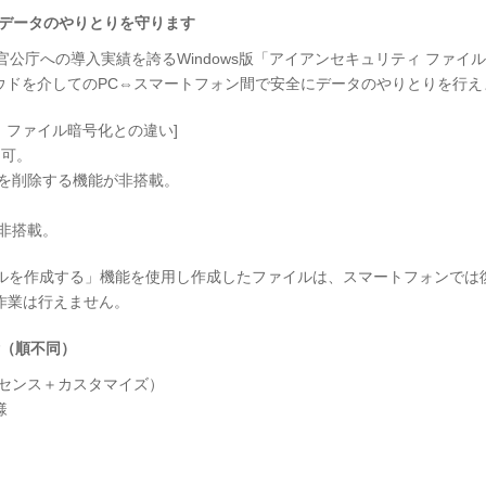
でデータのやりとりを守ります
官公庁への導入実績を誇るWindows版「アイアンセキュリティ ファ
クラウドを介してのPC⇔スマートフォン間で安全にデータのやりとりを行え
ティ ファイル暗号化との違い]
不可。
タを削除する機能が非搭載。
非搭載。
ァイルを作成する」機能を使用し作成したファイルは、スマートフォンで
作業は行えません。
績（順不同）
イセンス＋カスタマイズ）
様