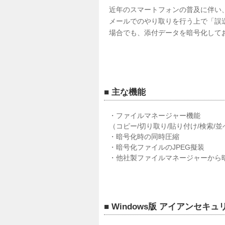
近年のスマートフォンの普及に伴い
メールでのやり取りを行う上で「誤
場合でも、添付データを暗号化して
■ 主な機能
・ファイルマネージャー機能
（コピー/切り取り/貼り付け/検索/
・暗号化時の同時圧縮
・暗号化ファイルのJPEG擬装
・他社製ファイルマネージャーから
■ Windows版 アイアンセ