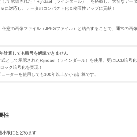
して承認された「Rijndael（ラインダール）」を搭載し、大切なデ
装※に対応し、データのコンパクト化＆秘匿性アップに貢献！
、任意の画像ファイル（JPEGファイル）と結合することで、通常の画
00年計算しても暗号を解読できません
として承認されたRijndael（ラインダール）を使用。更にECB暗号
ブロック暗号化を実現！
ューターを使用しても100年以上かかる計算です。
要性
最小限にとどめます