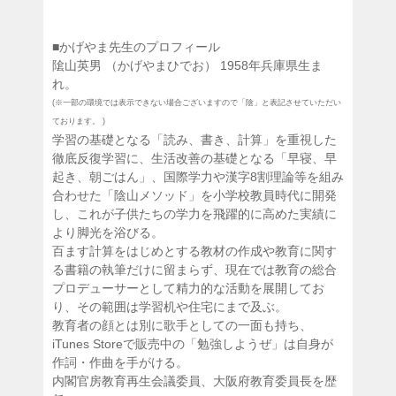
■かげやま先生のプロフィール
隂山英男 （かげやまひでお） 1958年兵庫県生ま
れ。
(※一部の環境では表示できない場合ございますので「陰」と表記させていただい
ております。 )
学習の基礎となる「読み、書き、計算」を重視した
徹底反復学習に、生活改善の基礎となる「早寝、早
起き、朝ごはん」、国際学力や漢字8割理論等を組み
合わせた「陰山メソッド」を小学校教員時代に開発
し、これが子供たちの学力を飛躍的に高めた実績に
より脚光を浴びる。
百ます計算をはじめとする教材の作成や教育に関す
る書籍の執筆だけに留まらず、現在では教育の総合
プロデューサーとして精力的な活動を展開してお
り、その範囲は学習机や住宅にまで及ぶ。
教育者の顔とは別に歌手としての一面も持ち、
iTunes Storeで販売中の「勉強しようぜ」は自身が
作詞・作曲を手がける。
内閣官房教育再生会議委員、大阪府教育委員長を歴