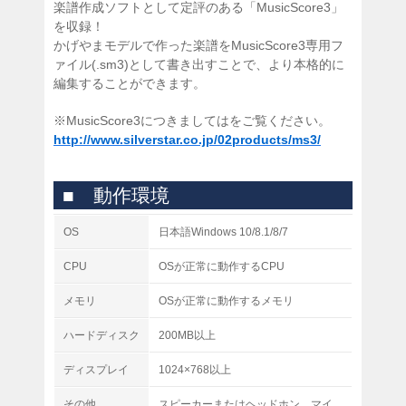
楽譜作成ソフトとして定評のある「MusicScore3」
を収録！
かげやまモデルで作った楽譜をMusicScore3専用フ
ァイル(.sm3)として書き出すことで、より本格的に
編集することができます。
※MusicScore3につきましてはをご覧ください。
http://www.silverstar.co.jp/02products/ms3/
■ 動作環境
OS
日本語Windows 10/8.1/8/7
CPU
OSが正常に動作するCPU
メモリ
OSが正常に動作するメモリ
ハードディスク
200MB以上
ディスプレイ
1024×768以上
その他
スピーカーまたはヘッドホン、マイ