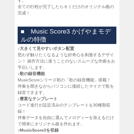
す。
全ての行程が完了したらキミだけのオリジナル曲の
完成！
■ Music Score3 かげやまモデ
ルの特徴
♪大きくて見やすいボタン配置
思わず触りたくなるような好奇心を刺激するデザイ
ン！ 操作方法に迷うことのないスムーズな作曲をお
手伝いします。
♪歌の録音機能
MusicScoreシリーズ初の「歌の録音機能」搭載！
伴奏を聞きながらパソコンに接続したマイクで歌を
録音できます。
♪豊富なテンプレート
コード進行が設定済みのテンプレートを30種類収
録！
伴奏データを自由に選んでメロディーを加えるだけ
で簡単にオリジナル曲を作れます。
♪MusicScore3を収録