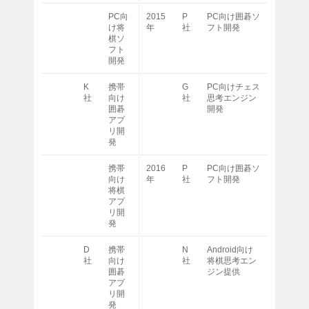
PC向
2015
P
PC向け囲碁ソ
け将
年
社
フト開発
棋ソ
フト
開発
K
携帯
G
PC向けチェス
社
向け
社
思考エンジン
囲碁
開発
アプ
リ開
発
携帯
2016
P
PC向け囲碁ソ
向け
年
社
フト開発
将棋
アプ
リ開
発
D
携帯
N
Android向け
社
向け
社
将棋思考エン
囲碁
ジン提供
アプ
リ開
発