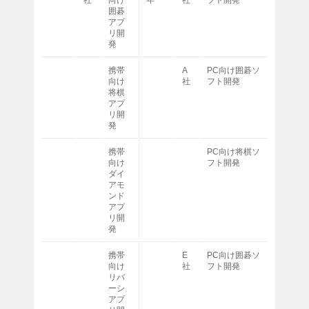
囲碁
アプ
リ開
発
携帯
A
PC向け囲碁ソ
向け
社
フト開発
将棋
アプ
リ開
発
携帯
PC向け将棋ソ
向け
フト開発
ダイ
アモ
ンド
アプ
リ開
発
携帯
E
PC向け囲碁ソ
向け
社
フト開発
リバ
ーシ
アプ