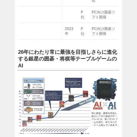
供
P
PC向け囲碁ソ
社
フト開発
2023
P
PC向け囲碁ソ
年
社
フト開発
26年にわたり常に最強を目指しさらに進化
する銀星の囲碁・将棋等テーブルゲームの
AI