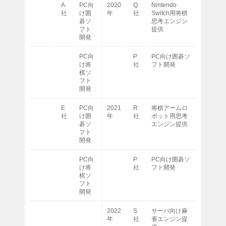
A
PC向
2020
Q
Nintendo
社
け囲
年
社
Switch用将棋
碁ソ
思考エンジン
フト
提供
開発
PC向
P
PC向け囲碁ソ
け将
社
フト開発
棋ソ
フト
開発
E
PC向
2021
R
将棋アームロ
社
け囲
年
社
ボット用思考
碁ソ
エンジン提供
フト
開発
PC向
P
PC向け囲碁ソ
け将
社
フト開発
棋ソ
フト
開発
2022
S
サーバ向け麻
年
社
雀エンジン提