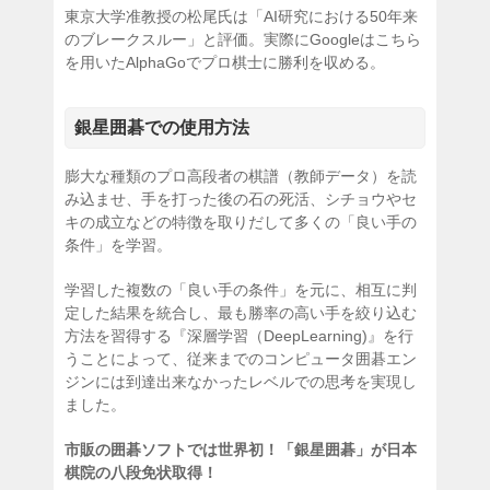
東京大学准教授の松尾氏は「AI研究における50年来
のブレークスルー」と評価。実際にGoogleはこちら
を用いたAlphaGoでプロ棋士に勝利を収める。
銀星囲碁での使用方法
膨大な種類のプロ高段者の棋譜（教師データ）を読
み込ませ、手を打った後の石の死活、シチョウやセ
キの成立などの特徴を取りだして多くの「良い手の
条件」を学習。
学習した複数の「良い手の条件」を元に、相互に判
定した結果を統合し、最も勝率の高い手を絞り込む
方法を習得する『深層学習（DeepLearning)』を行
うことによって、従来までのコンピュータ囲碁エン
ジンには到達出来なかったレベルでの思考を実現し
ました。
市販の囲碁ソフトでは世界初！「銀星囲碁」が日本
棋院の八段免状取得！