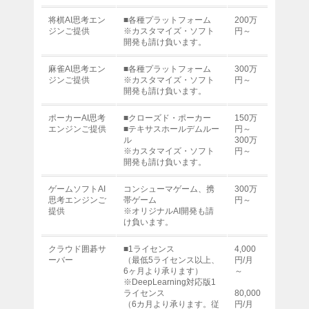
将棋AI思考エン
■各種プラットフォーム
200万
ジンご提供
※カスタマイズ・ソフト
円～
開発も請け負います。
麻雀AI思考エン
■各種プラットフォーム
300万
ジンご提供
※カスタマイズ・ソフト
円～
開発も請け負います。
ポーカーAI思考
■クローズド・ポーカー
150万
エンジンご提供
■テキサスホールデムルー
円～
ル
300万
※カスタマイズ・ソフト
円～
開発も請け負います。
ゲームソフトAI
コンシューマゲーム、携
300万
思考エンジンご
帯ゲーム
円～
提供
※オリジナルAI開発も請
け負います。
クラウド囲碁サ
■1ライセンス
4,000
ーバー
（最低5ライセンス以上、
円/月
6ヶ月より承ります）
～
※DeepLearning対応版1
ライセンス
80,000
（6カ月より承ります。従
円/月