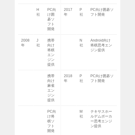
H
PC向
2017
P
PC向け囲碁ソ
社
け囲
年
社
フト開発
碁ソ
フト
開発
2008
J
携帯
N
Android向け
年
社
向け
社
将棋思考エン
将棋
ジン提供
エン
ジン
提供
携帯
2018
P
PC向け囲碁ソ
向け
年
社
フト開発
麻雀
エン
ジン
提供
PC向
M
テキサスホー
け将
社
ルデムポーカ
棋ソ
ー思考エンジ
フト
ン提供
開発