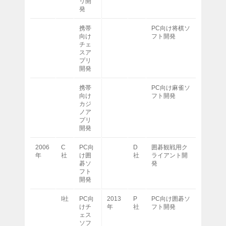
リ開
発
携帯
PC向け将棋ソ
向け
フト開発
チェ
スア
プリ
開発
携帯
PC向け麻雀ソ
向け
フト開発
カジ
ノア
プリ
開発
2006
C
PC向
D
囲碁観戦用ク
年
社
け囲
社
ライアント開
碁ソ
発
フト
開発
I社
PC向
2013
P
PC向け囲碁ソ
けチ
年
社
フト開発
ェス
ソフ