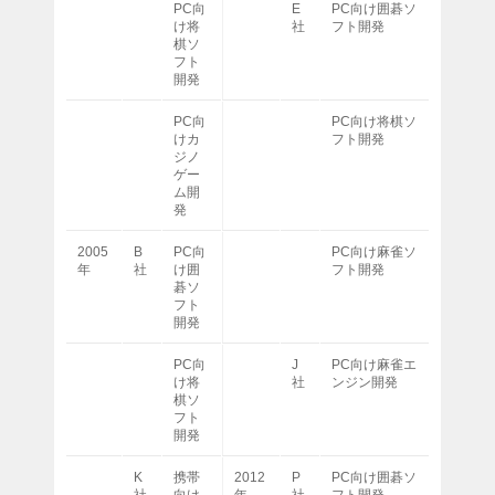
PC向
E
PC向け囲碁ソ
け将
社
フト開発
棋ソ
フト
開発
PC向
PC向け将棋ソ
けカ
フト開発
ジノ
ゲー
ム開
発
2005
B
PC向
PC向け麻雀ソ
年
社
け囲
フト開発
碁ソ
フト
開発
PC向
J
PC向け麻雀エ
け将
社
ンジン開発
棋ソ
フト
開発
K
携帯
2012
P
PC向け囲碁ソ
社
向け
年
社
フト開発