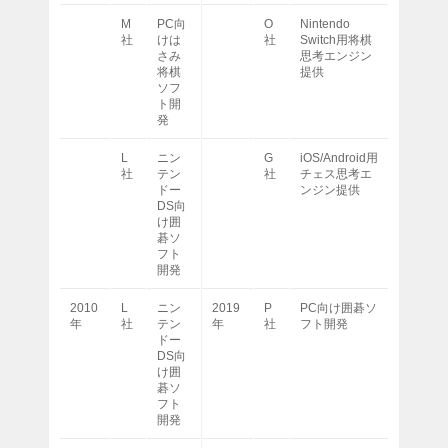
M
PC向
O
Nintendo
社
けは
社
Switch用将棋
さみ
思考エンジン
将棋
提供
ソフ
ト開
発
L
ニン
G
iOS/Android用
社
テン
社
チェス思考エ
ドー
ンジン提供
DS向
け囲
碁ソ
フト
開発
2010
L
ニン
2019
P
PC向け囲碁ソ
年
社
テン
年
社
フト開発
ドー
DS向
け囲
碁ソ
フト
開発