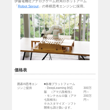
伊藤電機社アナログゲーム対局ロボットアーム
「
Robot Sprout
」の将棋思考エンジンに採用。
価格表
囲碁AI思考エン
■各種プラットフォーム
ジンご提供
・DeepLearning 対応
300万
版 （アマ八段相当）
円～
・モンテカルロ版（アマ
200万
七段相当）
円～
※カスタマイズ・ソフト
開発も請け負います。