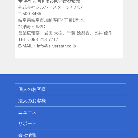
◆ 本件に関するお問い合わせ先
株式会社シルバースタージャパン
〒500-8465
岐阜県岐阜市加納寿町4丁目1番地
加納寿ビル2D
営業広報部 岩田 大樹、千葉 絵梨香、長井 優作
TEL：058-213-7717
E-MAIL：info@silverstar.co.jp
個人のお客様
法人のお客様
ニュース
サポート
会社情報