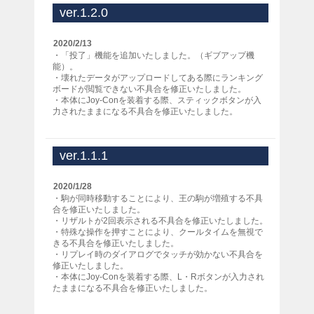
ver.1.2.0
2020/2/13
・「投了」機能を追加いたしました。（ギブアップ機
能）。
・壊れたデータがアップロードしてある際にランキング
ボードが閲覧できない不具合を修正いたしました。
・本体にJoy-Conを装着する際、スティックボタンが入
力されたままになる不具合を修正いたしました。
ver.1.1.1
2020/1/28
・駒が同時移動することにより、王の駒が増殖する不具
合を修正いたしました。
・リザルトが2回表示される不具合を修正いたしました。
・特殊な操作を押すことにより、クールタイムを無視で
きる不具合を修正いたしました。
・リプレイ時のダイアログでタッチが効かない不具合を
修正いたしました。
・本体にJoy-Conを装着する際、L・Rボタンが入力され
たままになる不具合を修正いたしました。