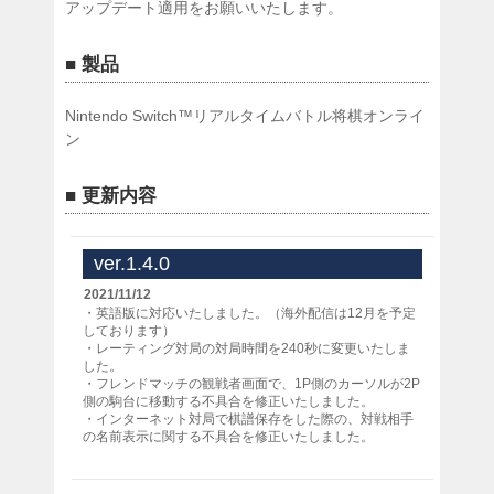
アップデート適用をお願いいたします。
■ 製品
Nintendo Switch™リアルタイムバトル将棋オンライ
ン
■ 更新内容
ver.1.4.0
2021/11/12
・英語版に対応いたしました。（海外配信は12月を予定
しております）
・レーティング対局の対局時間を240秒に変更いたしま
した。
・フレンドマッチの観戦者画面で、1P側のカーソルが2P
側の駒台に移動する不具合を修正いたしました。
・インターネット対局で棋譜保存をした際の、対戦相手
の名前表示に関する不具合を修正いたしました。