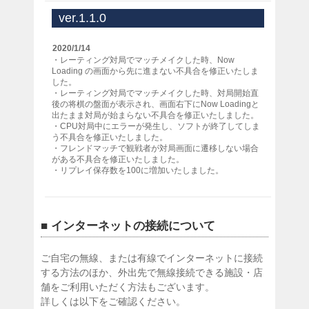
ver.1.1.0
2020/1/14
・レーティング対局でマッチメイクした時、Now
Loading の画面から先に進まない不具合を修正いたしま
した。
・レーティング対局でマッチメイクした時、対局開始直
後の将棋の盤面が表示され、画面右下にNow Loadingと
出たまま対局が始まらない不具合を修正いたしました。
・CPU対局中にエラーが発生し、ソフトが終了してしま
う不具合を修正いたしました。
・フレンドマッチで観戦者が対局画面に遷移しない場合
がある不具合を修正いたしました。
・リプレイ保存数を100に増加いたしました。
■ インターネットの接続について
ご自宅の無線、または有線でインターネットに接続
する方法のほか、外出先で無線接続できる施設・店
舗をご利用いただく方法もございます。
詳しくは以下をご確認ください。