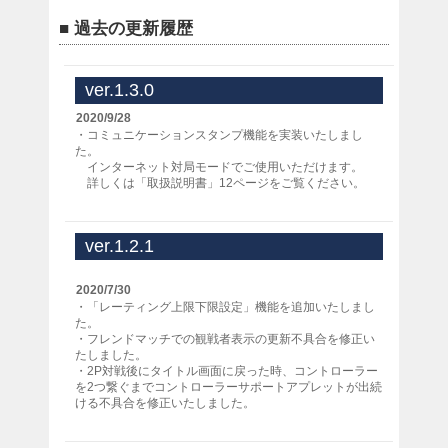
■ 過去の更新履歴
ver.1.3.0
2020/9/28
・コミュニケーションスタンプ機能を実装いたしまし
た。
インターネット対局モードでご使用いただけます。
詳しくは「取扱説明書」12ページをご覧ください。
ver.1.2.1
2020/7/30
・「レーティング上限下限設定」機能を追加いたしまし
た。
・フレンドマッチでの観戦者表示の更新不具合を修正い
たしました。
・2P対戦後にタイトル画面に戻った時、コントローラー
を2つ繋ぐまでコントローラーサポートアプレットが出続
ける不具合を修正いたしました。