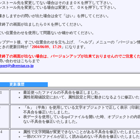
ンストール先を変更してない場合はそのままＯＫを押下して下さい。
ンストール先を変更している場合は変更して、ＯＫを押下して下さい。
書きしますかの問いが出た場合は全て「はい」を押してください。
常終了の画面が出ましたらＯＫを押してください。
ごい位置合わせを使用して問題ないか確かめてください。
ップデート後、すごい位置合わせを立ち上げ、「ヘルプ」メニューの「バージョン
ときの更新日時が「
2004/06/09、17:29
」になります。
常終了の画面が出ない場合は、バージョンアップが出来ておりませんのでご注意く
問い合わせはこちらまで
port@silverstar.co.jp
更新履歴
11
最近使ったファイルの不具合を修正しました。
属性初期値設定において、属性設定と同じ動きになるように修正いた
0
「&」（半角）を使用している文字オブジェクトで正しく表示（印刷
不具合を修正いたしました。
表データを使用しているtpdファイルを開いた時、オブジェクトの内
ない不具合を修正いたしました。
14
属性で文字間隔が変更できないことがある不具合を修正いたしました
一部のCSVファイルが正しく読み込めない不具合を修正いたしました