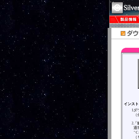
インスト
ダ
（
「
通
"C
（