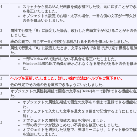
04
スキャナから読み込んだ画像を傾き補正した後、元に戻すことができ
を修正いたしました。
オブジェクトの設定で右端・太字の場合、一番右側の文字が一部欠け
具合を修正いたしました。
12
属性で行数を「0」に設定した場合、改行した先頭文字が化けることが不具
しました。
10
表の印刷で、同じデータが何枚も印刷される不具合を修正いたしました。
06
属性で行数を「0」に設定したとき、文字を枠内で自動で折り返す機能を追
た。
11
一部Windows95で動作しない不具合を修正いたしました。
Windows95/98/MEで画像が表示されなくなる場合がある不具合を修
た。
22
ヘルプを更新いたしました。詳しい操作方法はヘルプをご覧下さい。
18
色の設定でその他の色を選択できるようにいたしました。
オブジェクトの属性初期値で固定の文字を[Delete]キーで削除できる機能を
03
た。
オブジェクトの属性初期値で固定の文字を５個まで登録できる機能を
た。
オブジェクトで入力した文字を最大２０個まで記憶するようにしまし
能）。
オブジェクトの属性初期値の項目を増やしました。
02
一部の表データが読みこめない不具合を修正いたしました。
オブジェクトを選択した状態で、矢印キーにより、１ドット単位で移
を追加したしました。