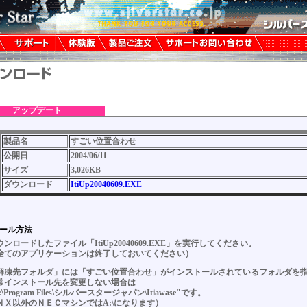
アップデート
製品名
すごい位置合わせ
公開日
2004/06/11
サイズ
3,026KB
ダウンロード
ItiUp20040609.EXE
ール方法
ウンロードしたファイル「ItiUp20040609.EXE」を実行してください。
全てのアプリケーションは終了しておいてください）
解凍先フォルダ」には「すごい位置合わせ」がインストールされているフォルダを
常インストール先を変更しない場合は
:\Program Files\シルバースタージャパン\Itiawase"です。
ＮＸ以外のＮＥＣマシンではA:\になります）