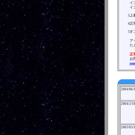
イ
イ
上
正
す
ア
た
正
お
sup
2004/06/
2004/2/1
2003/03/