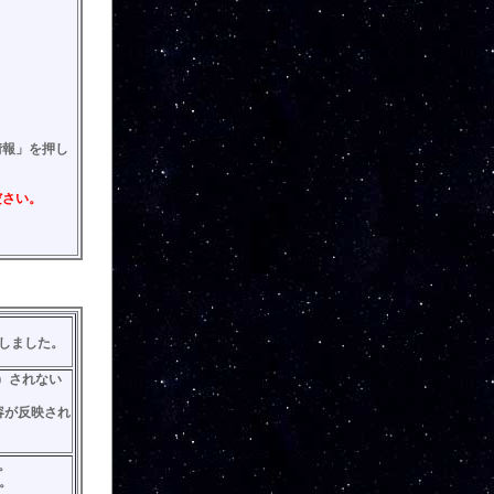
情報」を押し
ださい。
しました。
）されない
容が反映され
。
。